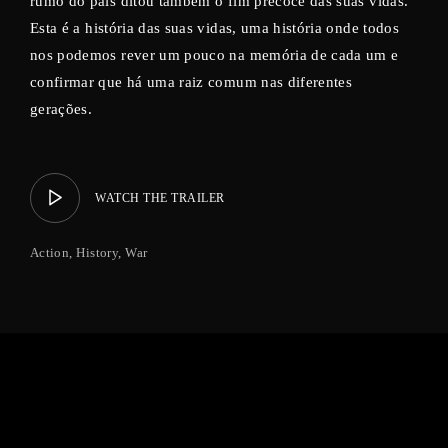
rumo do país ditou também o fim precoce das suas vidas.
Esta é a história das suas vidas, uma história onde todos
nos podemos rever um pouco na memória de cada um e
confirmar que há uma raiz comum nas diferentes
gerações.
WATCH THE TRAILER
Action
History
War