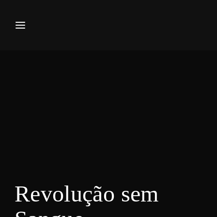
Movie, TV Show, Filmmakers a
Press Enter / Return to begin your search or hi
Revolução sem