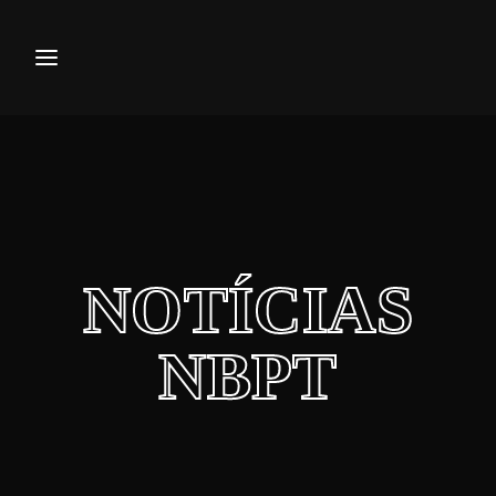
Movie, TV Show, Filmmakers a
Press Enter / Return to begin your search or hi
NOTÍCIAS
NBPT